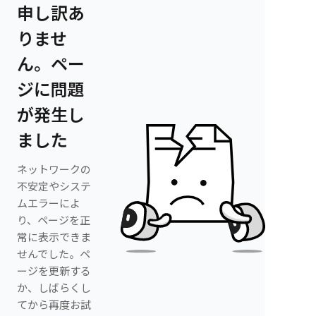
申し訳あ
りませ
ん。ペー
ジに問題
が発生し
ました
ネットワークの
不安定やシステ
ムエラーによ
り、ページを正
常に表示できま
せんでした。ペ
ージを更新する
か、しばらくし
てから再度お試