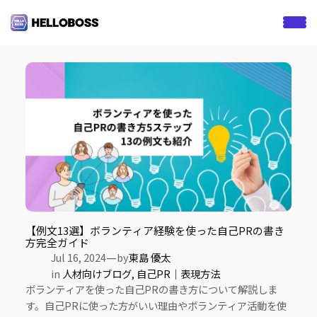
S
k
Tag:
ボランティア経験
i
p
t
o
c
o
n
t
e
n
t
【例文13選】ボランティア経験を使った自己PRの書き
方完全ガイド
—
Jul 16, 2024
by
東島 優太
in
人材向けブログ
, 
自己PR｜表現方法
ボランティアを使った自己PRの書き方について解説しま
す。自己PRに使った方がいい理由やボランティア活動を使