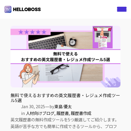
S
k
Tag:
レジュメ
i
p
t
o
c
o
n
t
e
n
t
無料で使えるおすすめの英文履歴書・レジュメ作成ツー
ル5選
—
Jan 30, 2025
by
東島 優太
in
人材向けブログ
, 
履歴書
, 
履歴書作成
英文履歴書の無料作成ツールを5つ厳選してご紹介します。
英語が苦手な方でも簡単に作成できるツールから、プロフ