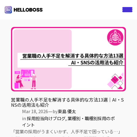
S
k
Tag:
営業採用
i
p
t
o
c
o
n
t
e
n
t
営業職の人手不足を解消する具体的な方法13選｜AI・S
NSの活用法も紹介
—
Mar 18, 2026
by
東島 優太
in
採用担当向けブログ
, 
業種別・職種別採用のポ
イント
「営業の採用がうまくいかず、人手不足で困っている…」