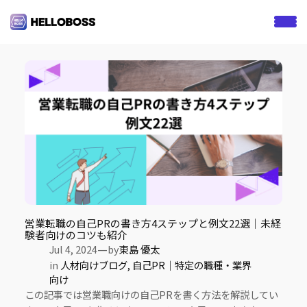
S
k
Tag:
営業転職
i
p
t
o
c
o
n
t
e
n
t
営業転職の自己PRの書き方4ステップと例文22選｜未経
験者向けのコツも紹介
—
Jul 4, 2024
by
東島 優太
in
人材向けブログ
, 
自己PR｜特定の職種・業界
向け
この記事では営業職向けの自己PRを書く方法を解説してい