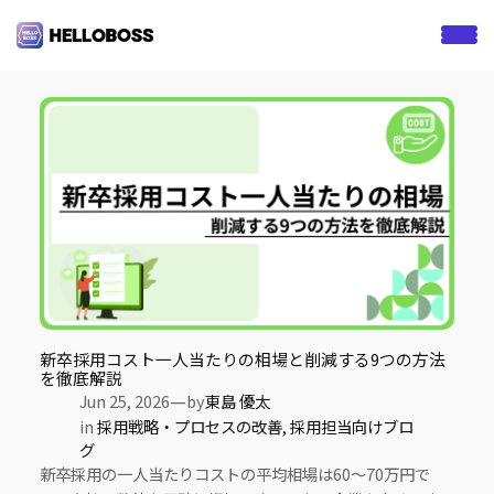
S
k
Tag:
新卒
i
p
t
o
c
o
n
t
e
n
t
新卒採用コスト一人当たりの相場と削減する9つの方法
を徹底解説
—
Jun 25, 2026
by
東島 優太
in
採用戦略・プロセスの改善
, 
採用担当向けブロ
グ
新卒採用の一人当たりコストの平均相場は60〜70万円で