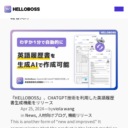
S
k
Tag:
英語履歴書，AI履歴書生成，CHATGPT，就
職者向け
i
p
t
o
c
o
n
t
e
n
t
『HELLOBOSS』、CHATGPT技術を利用した英語履歴
書生成機能をリリース
—
Apr 25, 2024
by
viola wang
in
News
, 
人材向けブログ
, 
機能リリース
This is another form of “new and improved.” It
communicates that the product is the latest model or