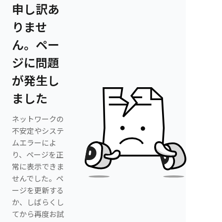
申し訳あ
りませ
ん。ペー
ジに問題
が発生し
ました
ネットワークの
不安定やシステ
ムエラーによ
り、ページを正
常に表示できま
せんでした。ペ
ージを更新する
か、しばらくし
てから再度お試