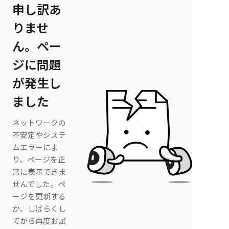
申し訳あ
りませ
ん。ペー
ジに問題
が発生し
ました
ネットワークの
不安定やシステ
ムエラーによ
り、ページを正
常に表示できま
せんでした。ペ
ージを更新する
か、しばらくし
てから再度お試