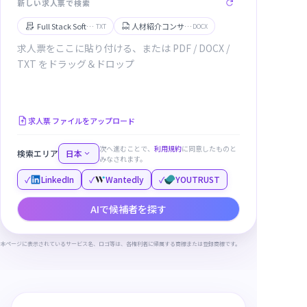
新しい求人票で検索
Full Stack Software Engineer
人材紹介コンサルタント
TXT
DOCX
求人票 ファイルをアップロード
次へ進むことで、
利用規約
に同意したものと
検索エリア
日本
みなされます。
✓
LinkedIn
✓
Wantedly
✓
YOUTRUST
AIで候補者を探す
本ページに表示されているサービス名、ロゴ等は、各権利者に帰属する商標または登録商標です。