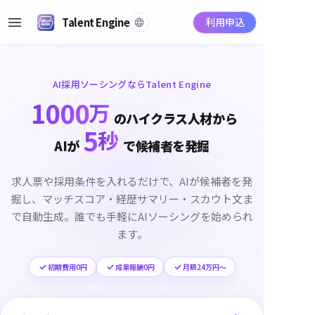
Talent Engine
利用申込
AI採用ソーシングならTalent Engine
1000
万
のハイクラス人材から
5
秒
AIが
で候補者を発掘
求人票や採用条件を入れるだけで、AIが候補者を発
掘し、マッチスコア・経歴サマリー・スカウト文ま
で自動生成。誰でも手軽にAIソーシングを始められ
ます。
初期費用0円
成果報酬0円
月額24万円〜