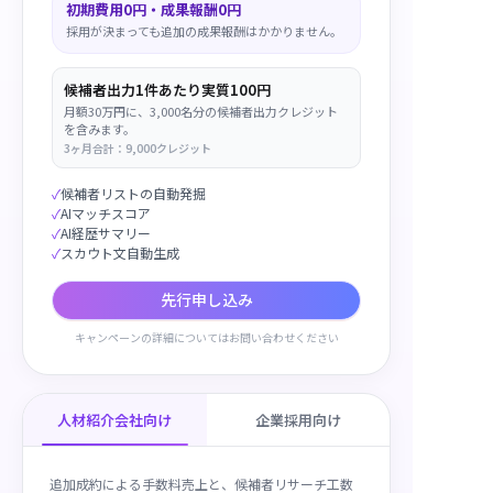
初期費用0円・成果報酬0円
採用が決まっても追加の成果報酬はかかりません。
候補者出力1件あたり実質100円
月額30万円に、3,000名分の候補者出力クレジット
を含みます。
3ヶ月合計：9,000クレジット
✓
候補者リストの自動発掘
✓
AIマッチスコア
✓
AI経歴サマリー
✓
スカウト文自動生成
先行申し込み
キャンペーンの詳細についてはお問い合わせください
人材紹介会社向け
企業採用向け
追加成約による手数料売上と、候補者リサーチ工数