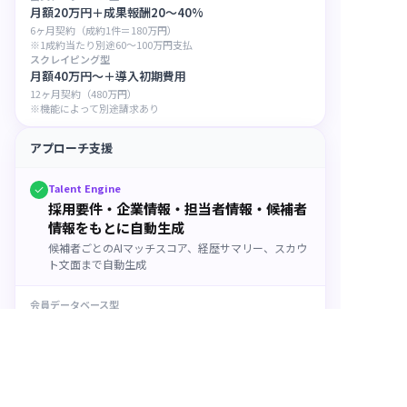
月額20万円＋成果報酬20〜40%
6ヶ月契約（成約1件＝180万円）
※1成約当たり別途60〜100万円支払
スクレイピング型
月額40万円〜＋導入初期費用
12ヶ月契約（480万円）
※機能によって別途請求あり
アプローチ支援
Talent Engine
採用要件・企業情報・担当者情報・候補者
情報をもとに自動生成
候補者ごとのAIマッチスコア、経歴サマリー、スカウ
ト文面まで自動生成
会員データベース型
なし、または一部定型文
スクレイピング型
なし、または一部定型文
データ取扱リスク