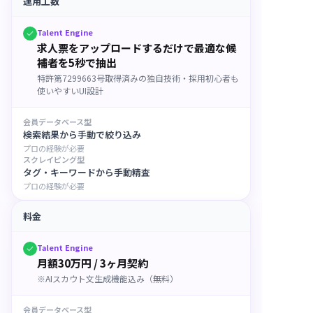
運用工数
Talent Engine
求人票をアップロードするだけで最適な候
補者を5秒で抽出
特許第7299663号取得済みの独自技術・採用初心者も
使いやすいUI設計
会員データベース型
検索結果から手動で絞り込み
プロの経験が必要
スクレイピング型
タグ・キーワードから手動精査
プロの経験が必要
料金
Talent Engine
月額30万円 / 3ヶ月契約
※AIスカウト文生成機能込み（無料）
会員データベース型