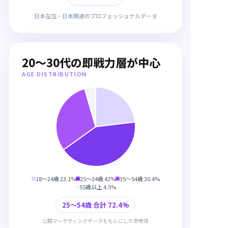
日本在住・日本関連のプロフェッショナルデータ
20〜30代の即戦力層が中心
AGE DISTRIBUTION
18〜24歳
23.1
%
25〜34歳
42
%
35〜54歳
30.4
%
55歳以上
4.5
%
25〜54歳 合計 72.4%
公開マーケティングデータをもとにした参考値