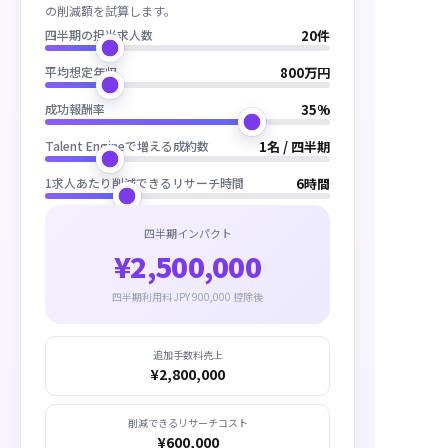
の削減額を試算します。
20
件
四半期の担当求人数
800
万円
平均想定年収
35
%
成功報酬率
1
名 / 四半期
Talent Engineで増える成約数
6
時間
1求人あたり削減できるリサーチ時間
四半期インパクト
¥2,500,000
四半期利用料 JPY 900,000 控除後
追加手数料売上
¥2,800,000
削減できるリサーチコスト
¥600,000