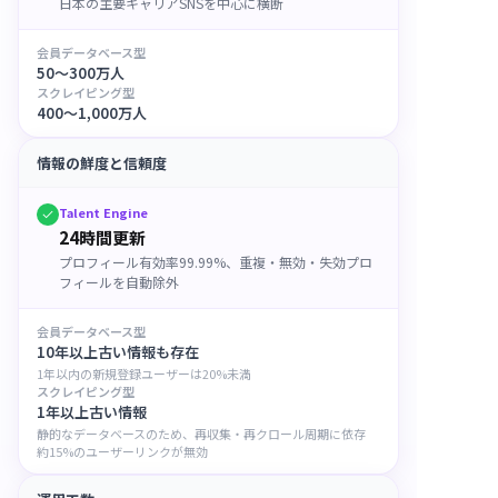
日本の主要キャリアSNSを中心に横断
会員データベース型
50〜300万人
スクレイピング型
400〜1,000万人
情報の鮮度と信頼度
Talent Engine
24時間更新
プロフィール有効率99.99%、重複・無効・失効プロ
フィールを自動除外
会員データベース型
10年以上古い情報も存在
1年以内の新規登録ユーザーは20%未満
スクレイピング型
1年以上古い情報
静的なデータベースのため、再収集・再クロール周期に依存
約15%のユーザーリンクが無効