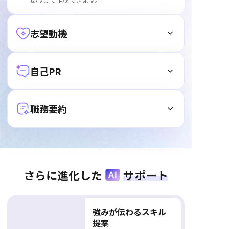
志望動機
自己PR
職務要約
志望動機
さらに進化した
サポート
転職理由や希望する業界・職種を入力するだけ
で、AIが志望動機を自動生成。応募先に合わせて
自己PR
内容を調整できるため、短時間で魅力的な志望動
強みが伝わるスキル
機が完成します。
提案
強みやアピールポイントを選ぶだけで、AIが応募