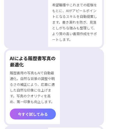
書類で使える自己PRを自動生成。構成と表現を自
希望職種やこれまでの経験を
職務要約
動で最適化するため、書き方がわからなくても、
もとに、AIがアピールポイン
自然で説得力のある内容が仕上がります。
トとなるスキルを自動提案し
スキル・資格・職歴情報をもとに、AIが職務概要
ます。書き漏れを防ぎ、見落
を自動生成します。経験の強みや実績を整理し、
としがちな強みも整理して、
採用担当者にわかりやすい構成で提示。短時間で
より質の高い書類作成をサポ
クオリティの高い概要を作成でき、書類全体の第
ートします。
一印象を高めます。
AIによる履歴書写真の
最適化
履歴書用の写真もAIで自動最
適化。自然な背景の調整や明
るさの補正により、応募に適
した自然な印象に仕上げま
す。写真のクオリティを高
め、第一印象も向上します。
今すぐ試してみる