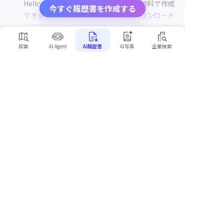
HelloBossでは履歴書・職務経歴書を無料で作成
今すぐ履歴書を作成する
できます。完成後はPDF形式で無料ダウンロード
が可能。オンライン履歴書として保存し、何度で
も編集・再ダウンロードいただけます。
探索
AI Agent
AI履歴書
AI写真
企業検索
作成した履歴書はコンビニで印刷できま
すか？
職務経歴書の書き方が分からなくても使
えますか？
英文履歴書（英文レジュメ）は自動生成
できますか？
履歴書をPDF保存したりメールで送信す
ることはできますか？
スマホだけでも履歴書の作成・印刷はで