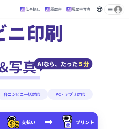
仕事探し
履歴書
履歴書写真
AI
AI
AI
ビニ印刷
&
写真
AIなら、たった
５分
各コンビニ一括対応
PC・アプリ対応
支払い
プリント