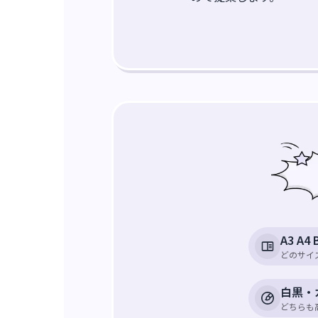
A3 A4 
どのサイ
白黒・
どちらも