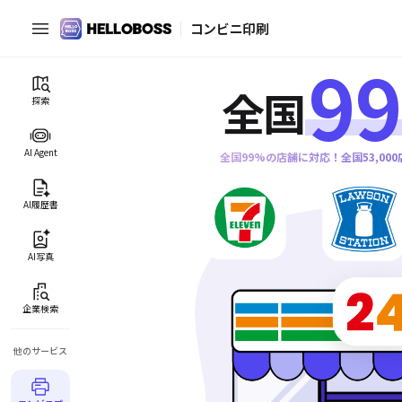
コンビニ印刷
99
全国
探索
AI Agent
全国99%の店舗に対応！全国53,0
AI履歴書
AI写真
企業検索
他のサービス