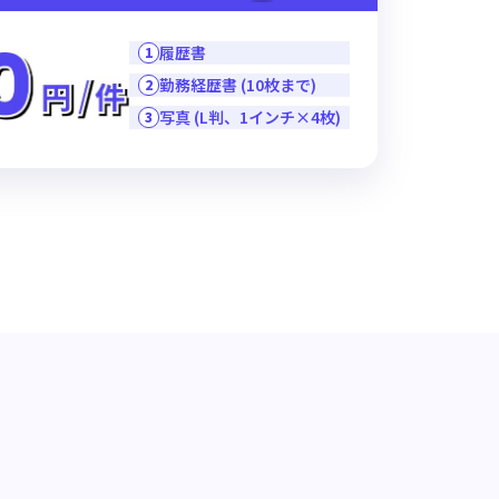
履歴書
1
勤務経歴書 (10枚まで)
2
写真 (L判、1インチ×4枚)
3