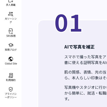
求人掲載
0
1
AIソーシン
グ
SNS採用
AIで写真を補正
採用ブログ
スマホで撮った写真をア
書に使える証明写真をA
Global Site
肌の質感、表情、光の当
ら、本人らしい印象はそ
利用規約
写真機やスタジオに行か
から簡単に、就活・転職
プライバシ
ーポリシー
す。