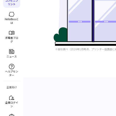
コンビニプ
リント
HelloBossと
は
求職者ブロ
グ
※自社調べ（2026年1月時点、プリンター設置店
ニュース
ヘルプセン
ター
企業向け
企業ログイ
ン