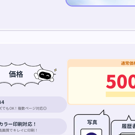
通常価
50
価格
B4
ズでもOK！複数ページ対応◎
写真
カラー印刷対応！
履歴
高画質でキレイに印刷！