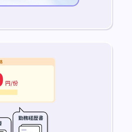
格
0
円/份
勤務経歴書
書