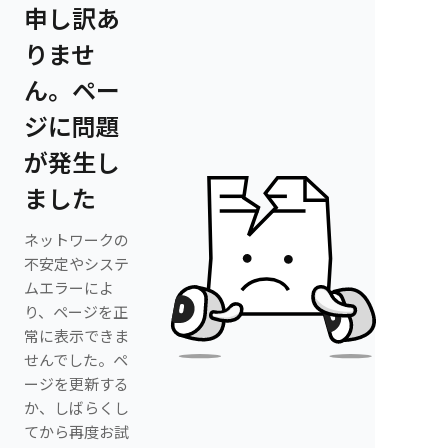
申し訳あ
りませ
ん。ペー
ジに問題
が発生し
ました
ネットワークの
不安定やシステ
ムエラーによ
り、ページを正
常に表示できま
せんでした。ペ
ージを更新する
か、しばらくし
てから再度お試