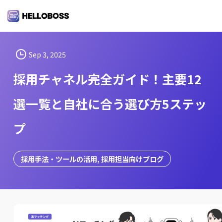
S
k
i
p
t
Sep 3, 2025
o
採用チャネル完全ガイド！主要12
c
o
選一覧と自社に合う選び方5ステッ
n
t
プ
e
n
t
採用手法・ツールの活用
, 
採用担当向けブログ