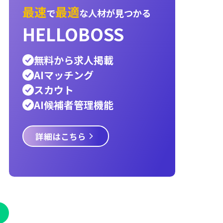
内定承諾率
3c分析
オンボーディング
インス
エンジニア
採用ターゲット
ペルソナ
宿泊業
採用スケジュール
新卒
レストラン
物流
運
医療
サービス業
建設業
小売業
警備員
Hell
言語交換プラットフォーム
パートナー
AIエ
資金調達，AIエージェント
タクシー
it
hello
採用戦略
Talent Engine
最速
最適
で
な人材が見つ
HELLOBOSS
無料から求人掲載
AIマッチング