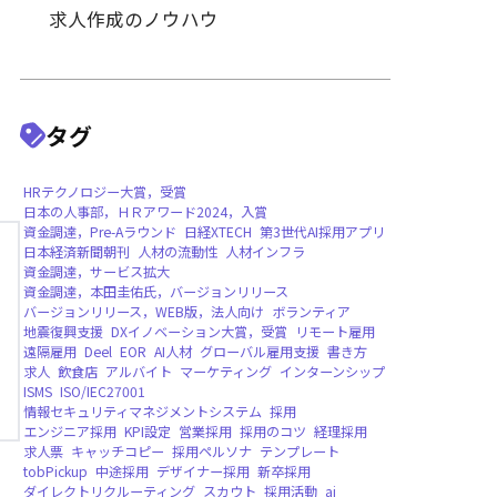
採用戦略・プロセスの改善
採用手法・ツールの活用
業種別・職種別採用のポイン
求人作成のノウハウ
タグ
HRテクノロジー大賞，受賞
日本の人事部，ＨＲアワード2024，入賞
資金調達，Pre-Aラウンド
日経XTECH
第3世
日本経済新聞朝刊
人材の流動性
人材インフ
資金調達，サービス拡大
資金調達，本田圭佑氏，バージョンリリース