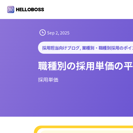
S
k
i
p
t
Sep 2, 2025
o
c
採用担当向けブログ
, 
業種別・職種別採用のポイ
o
職種別の採用単価の平
n
t
e
採用単価
n
t