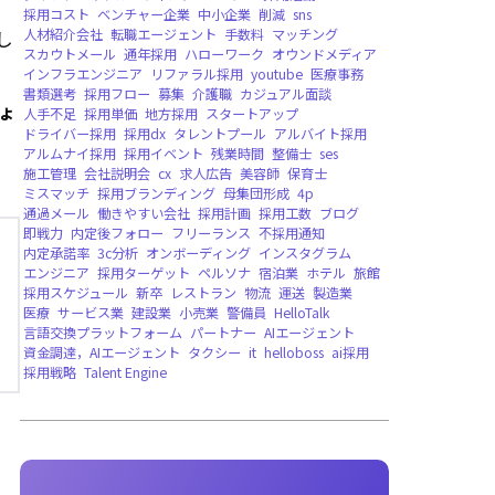
バージョンリリース，WEB版，法人向け
ボラ
地震復興支援
DXイノベーション大賞，受賞
し
遠隔雇用
Deel
EOR
AI人材
グローバル雇用
求人
飲食店
アルバイト
マーケティング
イ
ISMS
ISO/IEC27001
ょ
情報セキュリティマネジメントシステム
採用
エンジニア採用
KPI設定
営業採用
採用のコ
求人票
キャッチコピー
採用ペルソナ
テンプ
tobPickup
中途採用
デザイナー採用
新卒採
ダイレクトリクルーティング
スカウト
採用
採用コスト
ベンチャー企業
中小企業
削減
s
人材紹介会社
転職エージェント
手数料
マッ
スカウトメール
通年採用
ハローワーク
オウ
インフラエンジニア
リファラル採用
youtub
書類選考
採用フロー
募集
介護職
カジュア
人手不足
採用単価
地方採用
スタートアップ
ドライバー採用
採用dx
タレントプール
アル
アルムナイ採用
採用イベント
残業時間
整備
施工管理
会社説明会
cx
求人広告
美容師
保
ミスマッチ
採用ブランディング
母集団形成
通過メール
働きやすい会社
採用計画
採用工
即戦力
内定後フォロー
フリーランス
不採用