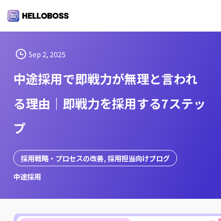
S
k
i
p
t
Sep 2, 2025
o
中途採用で即戦力が無理と言われ
c
o
る理由｜即戦力を採用する7ステッ
n
t
プ
e
n
t
採用戦略・プロセスの改善
, 
採用担当向けブログ
中途採用