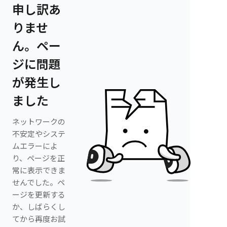
申し訳あ
りませ
ん。ペー
ジに問題
が発生し
ました
ネットワークの
不安定やシステ
ムエラーによ
り、ページを正
常に表示できま
せんでした。ペ
ージを更新する
か、しばらくし
てから再度お試