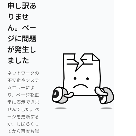
申し訳あ
りませ
ん。ペー
ジに問題
が発生し
ました
ネットワークの
不安定やシステ
ムエラーによ
り、ページを正
常に表示できま
せんでした。ペ
ージを更新する
か、しばらくし
てから再度お試