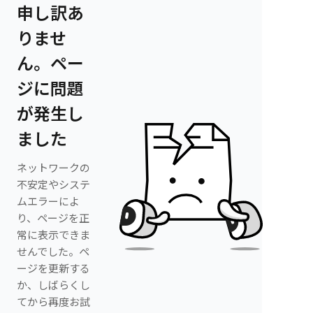
申し訳あ
りませ
ん。ペー
ジに問題
が発生し
ました
ネットワークの
不安定やシステ
ムエラーによ
り、ページを正
常に表示できま
せんでした。ペ
ージを更新する
か、しばらくし
てから再度お試