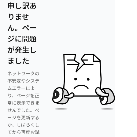
申し訳あ
りませ
ん。ペー
ジに問題
が発生し
ました
ネットワークの
不安定やシステ
ムエラーによ
り、ページを正
常に表示できま
せんでした。ペ
ージを更新する
か、しばらくし
てから再度お試