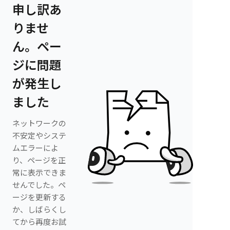
申し訳あ
りませ
ん。ペー
ジに問題
が発生し
ました
ネットワークの
不安定やシステ
ムエラーによ
り、ページを正
常に表示できま
せんでした。ペ
ージを更新する
か、しばらくし
てから再度お試