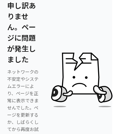
申し訳あ
りませ
ん。ペー
ジに問題
が発生し
ました
ネットワークの
不安定やシステ
ムエラーによ
り、ページを正
常に表示できま
せんでした。ペ
ージを更新する
か、しばらくし
てから再度お試