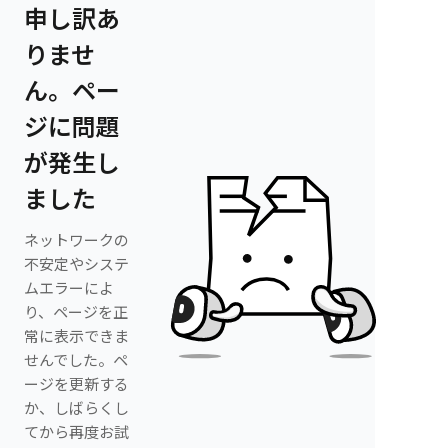
申し訳あ
りませ
ん。ペー
ジに問題
が発生し
ました
ネットワークの
不安定やシステ
ムエラーによ
り、ページを正
常に表示できま
せんでした。ペ
ージを更新する
か、しばらくし
てから再度お試