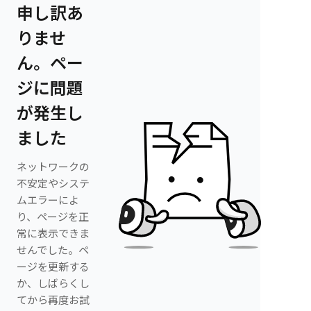
申し訳あ
りませ
ん。ペー
ジに問題
が発生し
ました
ネットワークの
不安定やシステ
ムエラーによ
り、ページを正
常に表示できま
せんでした。ペ
ージを更新する
か、しばらくし
てから再度お試