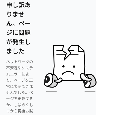
申し訳あ
りませ
ん。ペー
ジに問題
が発生し
ました
ネットワークの
不安定やシステ
ムエラーによ
り、ページを正
常に表示できま
せんでした。ペ
ージを更新する
か、しばらくし
てから再度お試