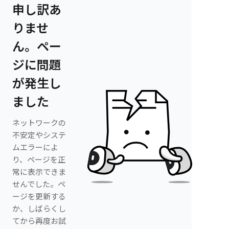
申し訳あ
りませ
ん。ペー
ジに問題
が発生し
ました
ネットワークの
不安定やシステ
ムエラーによ
り、ページを正
常に表示できま
せんでした。ペ
ージを更新する
か、しばらくし
てから再度お試