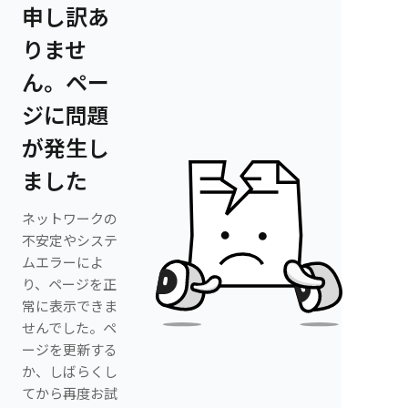
申し訳あ
りませ
ん。ペー
ジに問題
が発生し
ました
ネットワークの
不安定やシステ
ムエラーによ
り、ページを正
常に表示できま
せんでした。ペ
ージを更新する
か、しばらくし
てから再度お試