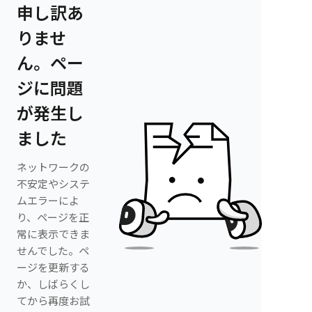
申し訳あ
りませ
ん。ペー
ジに問題
が発生し
ました
ネットワークの
不安定やシステ
ムエラーによ
り、ページを正
常に表示できま
せんでした。ペ
ージを更新する
か、しばらくし
てから再度お試