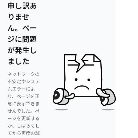
申し訳あ
りませ
ん。ペー
ジに問題
が発生し
ました
ネットワークの
不安定やシステ
ムエラーによ
り、ページを正
常に表示できま
せんでした。ペ
ージを更新する
か、しばらくし
てから再度お試