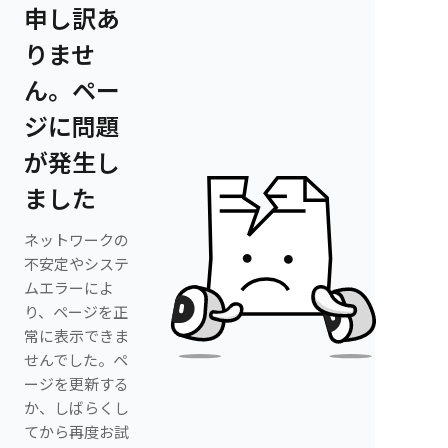
申し訳あ
りませ
ん。ペー
ジに問題
が発生し
ました
ネットワークの
不安定やシステ
ムエラーによ
り、ページを正
常に表示できま
せんでした。ペ
ージを更新する
か、しばらくし
てから再度お試