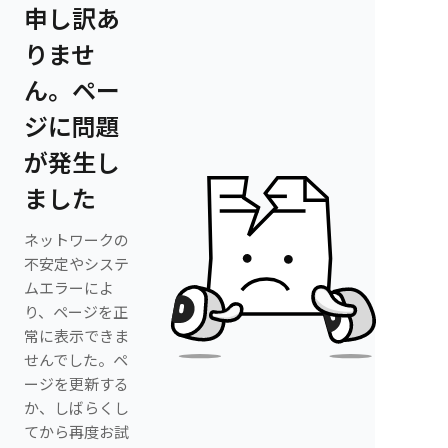
申し訳あ
りませ
ん。ペー
ジに問題
が発生し
ました
ネットワークの
不安定やシステ
ムエラーによ
り、ページを正
常に表示できま
せんでした。ペ
ージを更新する
か、しばらくし
てから再度お試