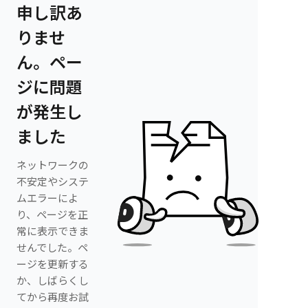
申し訳あ
りませ
ん。ペー
ジに問題
が発生し
ました
ネットワークの
不安定やシステ
ムエラーによ
り、ページを正
常に表示できま
せんでした。ペ
ージを更新する
か、しばらくし
てから再度お試