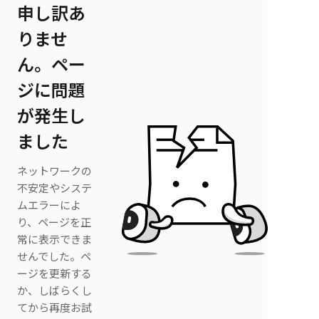
申し訳あ
りませ
ん。ペー
ジに問題
が発生し
ました
ネットワークの
不安定やシステ
ムエラーによ
り、ページを正
常に表示できま
せんでした。ペ
ージを更新する
か、しばらくし
てから再度お試