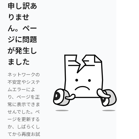
申し訳あ
りませ
ん。ペー
ジに問題
が発生し
ました
ネットワークの
不安定やシステ
ムエラーによ
り、ページを正
常に表示できま
せんでした。ペ
ージを更新する
か、しばらくし
てから再度お試