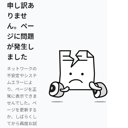
申し訳あ
りませ
ん。ペー
ジに問題
が発生し
ました
ネットワークの
不安定やシステ
ムエラーによ
り、ページを正
常に表示できま
せんでした。ペ
ージを更新する
か、しばらくし
てから再度お試