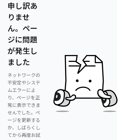
申し訳あ
りませ
ん。ペー
ジに問題
が発生し
ました
ネットワークの
不安定やシステ
ムエラーによ
り、ページを正
常に表示できま
せんでした。ペ
ージを更新する
か、しばらくし
てから再度お試