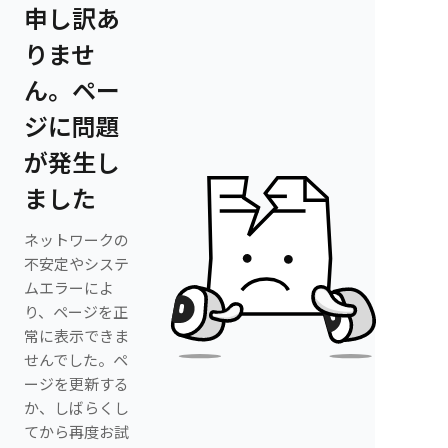
申し訳あ
りませ
ん。ペー
ジに問題
が発生し
ました
ネットワークの
不安定やシステ
ムエラーによ
り、ページを正
常に表示できま
せんでした。ペ
ージを更新する
か、しばらくし
てから再度お試