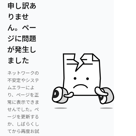
申し訳あ
りませ
ん。ペー
ジに問題
が発生し
ました
ネットワークの
不安定やシステ
ムエラーによ
り、ページを正
常に表示できま
せんでした。ペ
ージを更新する
か、しばらくし
てから再度お試