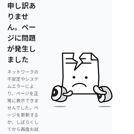
申し訳あ
りませ
ん。ペー
ジに問題
が発生し
ました
ネットワークの
不安定やシステ
ムエラーによ
り、ページを正
常に表示できま
せんでした。ペ
ージを更新する
か、しばらくし
てから再度お試