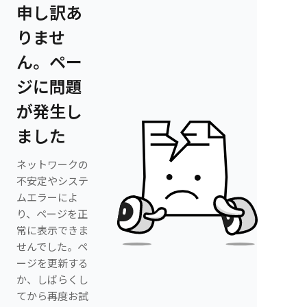
申し訳あ
りませ
ん。ペー
ジに問題
が発生し
ました
ネットワークの
不安定やシステ
ムエラーによ
り、ページを正
常に表示できま
せんでした。ペ
ージを更新する
か、しばらくし
てから再度お試