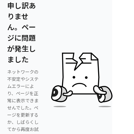
申し訳あ
りませ
ん。ペー
ジに問題
が発生し
ました
ネットワークの
不安定やシステ
ムエラーによ
り、ページを正
常に表示できま
せんでした。ペ
ージを更新する
か、しばらくし
てから再度お試