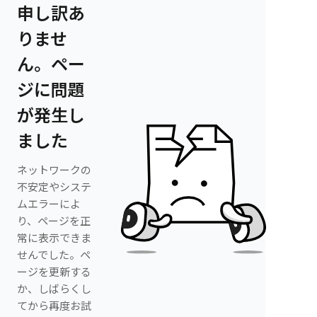
申し訳あ
りませ
ん。ペー
ジに問題
が発生し
ました
ネットワークの
不安定やシステ
ムエラーによ
り、ページを正
常に表示できま
せんでした。ペ
ージを更新する
か、しばらくし
てから再度お試