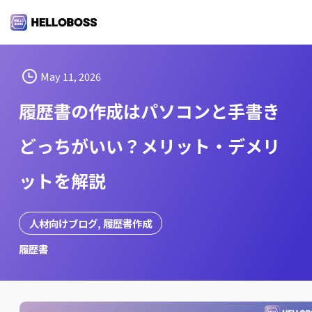
S
k
i
p
t
May 11, 2026
o
履歴書の作成はパソコンと手書き
c
o
どっちがいい？メリット・デメリ
n
t
ットを解説
e
n
t
人材向けブログ
, 
履歴書作成
履歴書