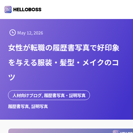
S
k
i
p
t
May 12, 2026
o
女性が転職の履歴書写真で好印象
c
o
を与える服装・髪型・メイクのコ
n
t
ツ
e
n
t
人材向けブログ
, 
履歴書写真・証明写真
履歴書写真
, 
証明写真