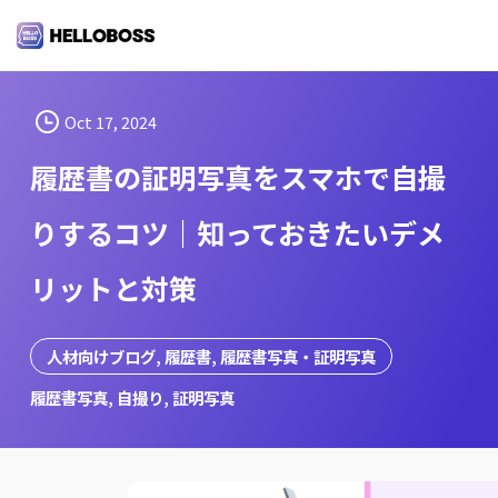
S
k
i
p
t
Oct 17, 2024
o
履歴書の証明写真をスマホで自撮
c
o
りするコツ｜知っておきたいデメ
n
t
リットと対策
e
n
t
人材向けブログ
, 
履歴書
, 
履歴書写真・証明写真
履歴書写真
, 
自撮り
, 
証明写真