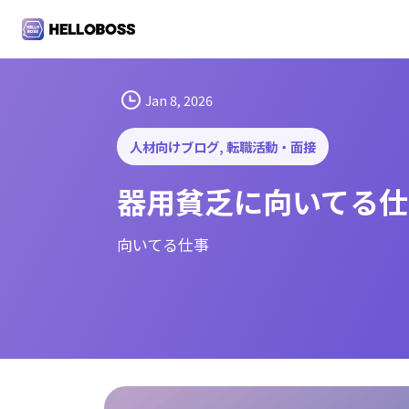
S
k
i
p
t
Jan 8, 2026
o
c
人材向けブログ
, 
転職活動・面接
o
器用貧乏に向いてる仕
n
t
e
向いてる仕事
n
t