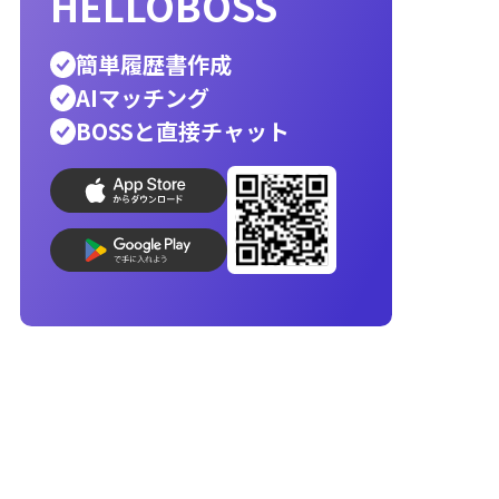
ホワイト企業
銀行員
公務員
警察官
営業
辞
エンジニア
転職先
人材派遣
消防士
向いて
helloboss
印刷
就活
応募メール
志望動機
AI履歴書写真
コンビニ印刷
履歴書作成
最速
最適
で
な人材が見つ
HELLOBOSS
簡単履歴書作成
AIマッチング
BOSSと直接チャット