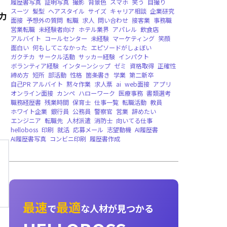
就職者向け，法人向け
力
CHATGPT，AIチャット，多言語，音声読み
求人拡散，無料提供，法人向け
英語版，グローバル配信，バージョンリリース
即時音声対話，AIメンター，面接練習，キャ
ィング，就職者向け
HelloData
レポート
企業データベース
無料
強み
長所
pickup
継続力
粘り強さ
面接練
英語履歴書
レジュメ
書き方
カバーレター
履歴書写真
証明写真
撮影
背景色
スマホ
笑
スーツ
髪型
ヘアスタイル
サイズ
キャリア
面接
予想外の質問
転職
求人
問い合わせ
接
営業転職
未経験者向け
ホテル業界
アパレル
アルバイト
コールセンター
未経験
マーケテ
面白い
何もしてこなかった
エピソードがし
ガクチカ
サークル活動
サッカー経験
インパ
ボランティア経験
インターンシップ
ゼミ
資
締め方
短所
部活動
性格
箇条書き
学業
第
自己PR アルバイト
黙々作業
求人票
ai
we
オンライン面接
カンペ
ハローワーク
医療事
職務経歴書
残業時間
保育士
仕事一覧
転職