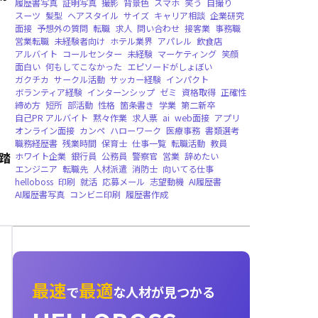
就職者向け，法人向け
CHATGPT，AIチャット，多言語，音声読み
求人拡散，無料提供，法人向け
英語版，グローバル配信，バージョンリリース
即時音声対話，AIメンター，面接練習，キャ
ィング，就職者向け
HelloData
レポート
企業データベース
無料
強み
長所
pickup
継続力
粘り強さ
面接練
英語履歴書
レジュメ
書き方
カバーレター
履歴書写真
証明写真
撮影
背景色
スマホ
笑
踏
スーツ
髪型
ヘアスタイル
サイズ
キャリア
面接
予想外の質問
転職
求人
問い合わせ
接
営業転職
未経験者向け
ホテル業界
アパレル
アルバイト
コールセンター
未経験
マーケテ
面白い
何もしてこなかった
エピソードがし
ガクチカ
サークル活動
サッカー経験
インパ
ボランティア経験
インターンシップ
ゼミ
資
締め方
短所
部活動
性格
箇条書き
学業
第
自己PR アルバイト
黙々作業
求人票
ai
we
オンライン面接
カンペ
ハローワーク
医療事
職務経歴書
残業時間
保育士
仕事一覧
転職