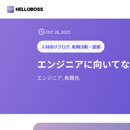
S
k
i
p
t
Oct 28, 2025
o
c
人材向けブログ
, 
転職活動・面接
o
エンジニアに向いてな
n
t
e
エンジニア
, 
転職先
n
t