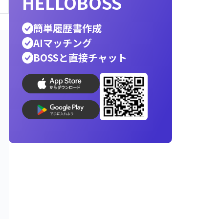
ホワイト企業
銀行員
公務員
警察官
営業
辞
エンジニア
転職先
人材派遣
消防士
向いて
helloboss
印刷
就活
応募メール
志望動機
AI履歴書写真
コンビニ印刷
履歴書作成
最速
最適
で
な人材が見つ
HELLOBOSS
簡単履歴書作成
AIマッチング
BOSSと直接チャット