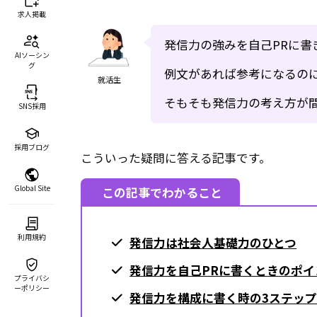
求人掲載
発信力の強みを自己PRに書
AIソーシン
グ
例文があれば参考になるの
就活生
そもそも発信力の考え方が
SNS採用
採用ブログ
こういった疑問に答える記事です。
Global Site
この記事でわかること
利用規約
発信力は社会人基礎力のひとつ
発信力を自己PRに書くときのポイ
プライバシ
ーポリシー
発信力を構成に書く時の3ステッ