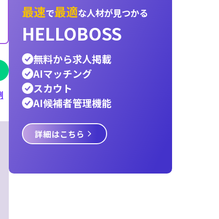
内定承諾率
3c分析
オンボーディング
インス
エンジニア
採用ターゲット
ペルソナ
宿泊業
採用スケジュール
新卒
レストラン
物流
運
医療
サービス業
建設業
小売業
警備員
Hell
言語交換プラットフォーム
パートナー
AIエ
資金調達，AIエージェント
タクシー
it
hello
採用戦略
Talent Engine
例
最速
最適
で
な人材が見つ
HELLOBOSS
無料から求人掲載
AIマッチング