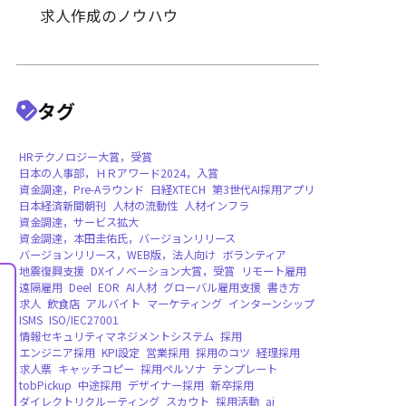
採用戦略・プロセスの改善
採用手法・ツールの活用
業種別・職種別採用のポイン
求人作成のノウハウ
タグ
HRテクノロジー大賞，受賞
日本の人事部，ＨＲアワード2024，入賞
資金調達，Pre-Aラウンド
日経XTECH
第3世
日本経済新聞朝刊
人材の流動性
人材インフ
資金調達，サービス拡大
資金調達，本田圭佑氏，バージョンリリース