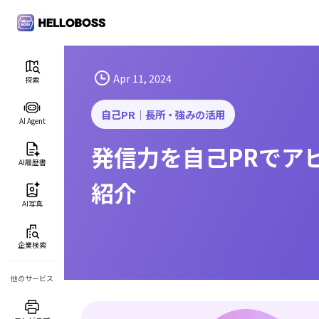
S
k
i
p
t
Apr 11, 2024
探索
o
c
自己PR｜長所・強みの活用
AI Agent
o
発信力を自己PRでア
n
AI履歴書
t
紹介
e
n
AI写真
t
企業検索
他のサービス