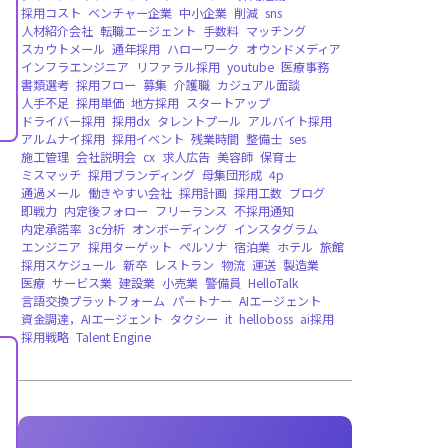
バージョンリリース，WEB版，法人向け
ボラ
地震復興支援
DXイノベーション大賞，受賞
遠隔雇用
Deel
EOR
AI人材
グローバル雇用
求人
飲食店
アルバイト
マーケティング
イ
ISMS
ISO/IEC27001
情報セキュリティマネジメントシステム
採用
エンジニア採用
KPI設定
営業採用
採用のコ
求人票
キャッチコピー
採用ペルソナ
テンプ
tobPickup
中途採用
デザイナー採用
新卒採
ダイレクトリクルーティング
スカウト
採用
採用コスト
ベンチャー企業
中小企業
削減
s
人材紹介会社
転職エージェント
手数料
マッ
スカウトメール
通年採用
ハローワーク
オウ
インフラエンジニア
リファラル採用
youtub
書類選考
採用フロー
募集
介護職
カジュア
人手不足
採用単価
地方採用
スタートアップ
ドライバー採用
採用dx
タレントプール
アル
アルムナイ採用
採用イベント
残業時間
整備
施工管理
会社説明会
cx
求人広告
美容師
保
ミスマッチ
採用ブランディング
母集団形成
通過メール
働きやすい会社
採用計画
採用工
即戦力
内定後フォロー
フリーランス
不採用