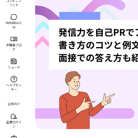
コンビニプ
リント
HelloBossと
は
求職者ブロ
グ
ニュース
ヘルプセン
ター
企業向け
企業ログイ
ン