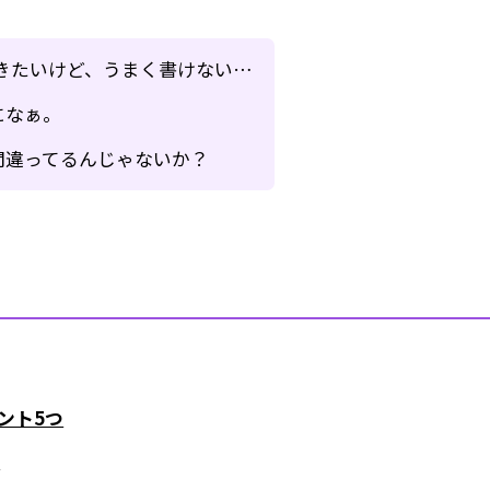
きたいけど、うまく書けない…
になぁ。
間違ってるんじゃないか？
ント5つ
プ