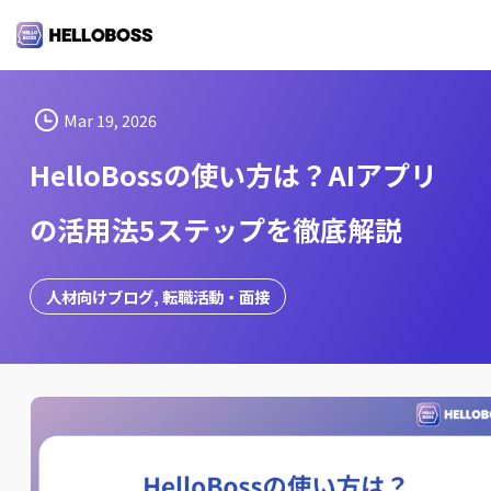
S
k
i
p
t
Mar 19, 2026
o
HelloBossの使い方は？AIアプリ
c
o
の活用法5ステップを徹底解説
n
t
e
人材向けブログ
, 
転職活動・面接
n
t