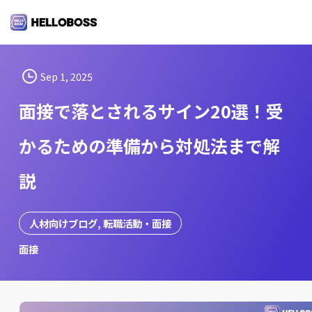
S
k
i
p
t
Sep 1, 2025
o
面接で落とされるサイン20選！受
c
o
かるための準備から対処法まで解
n
t
説
e
n
t
人材向けブログ
, 
転職活動・面接
面接