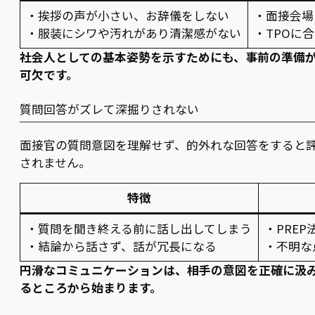
・挨拶の声が小さい、お辞儀をしない
・面接会場
・服装にシワや汚れがあり清潔感がない
・TPOに
社会人としての基本姿勢を示すためにも、事前の準備
可欠です。
質問回答がズレて深掘りされない
面接官の質問意図を理解せず、的外れな回答をすると
されません。
特徴
・質問を聞き終える前に話し出してしまう
・PRE
・結論から話さず、話が冗長になる
・不明な
円滑なコミュニケーションは、相手の意図を正確に汲
るところから始まります。